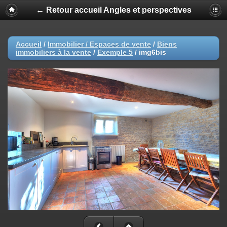
← Retour accueil Angles et perspectives
Accueil
/
Immobilier / Espaces de vente
/
Biens
immobiliers à la vente
/
Exemple 5
/
img6bis