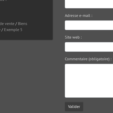
Adresse e-mail :
 de vente
/
Biens
e
/
Exemple 5
Site web :
Commentaire (obligatoire) :
Valider