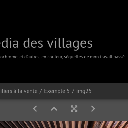
ia des villages
chrome, et d'autres, en couleur, séquelles de mon travail passé...
liers à la vente
Exemple 5
img25